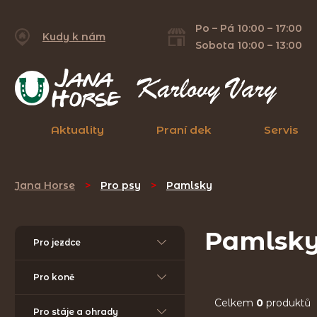
Po – Pá 10:00 – 17:00
Kudy k nám
Sobota 10:00 – 13:00
Aktuality
Praní dek
Servis
Jana Horse
>
Pro psy
>
Pamlsky
Pamlsk
Pro jezdce
Pro koně
Celkem
0
produktů
Pro stáje a ohrady