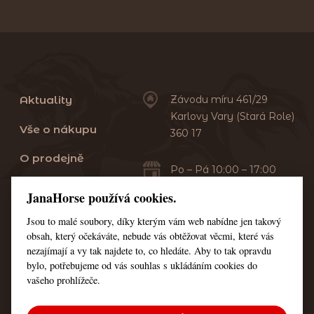
Aktuality
Závodu míru 461/29
Karlovy Vary (Stará Role)
Vše o nákupu
360 17
O prodejně
Po – Pá 10:00 – 17:00
Sobota 10:00 – 13:00
Praní dek
JanaHorse používá cookies.
Servis
Jsou to malé soubory, díky kterým vám web nabídne jen takový
+420 353 549 410
obsah, který očekáváte, nebude vás obtěžovat věcmi, které vás
+420 608 444 378
Kontakt
nezajímají a vy tak najdete to, co hledáte. Aby to tak opravdu
bylo, potřebujeme od vás souhlas s ukládáním cookies do
Nastavení cookies
vašeho prohlížeče.