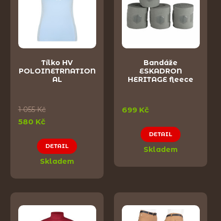
Tílko HV
Bandáže
POLOINETRNATION
ESKADRON
AL
HERITAGE fleece
1 055 Kč
699 Kč
580 Kč
DETAIL
DETAIL
Skladem
Skladem