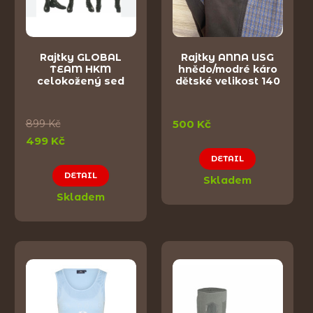
Rajtky GLOBAL
Rajtky ANNA USG
TEAM HKM
hnědo/modré káro
celokožený sed
dětské velikost 140
899 Kč
500 Kč
499 Kč
DETAIL
DETAIL
Skladem
Skladem