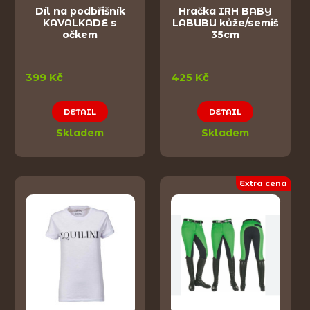
Díl na podbřišník
Hračka IRH BABY
KAVALKADE s
LABUBU kůže/semiš
očkem
35cm
399 Kč
425 Kč
DETAIL
DETAIL
Skladem
Skladem
Extra cena