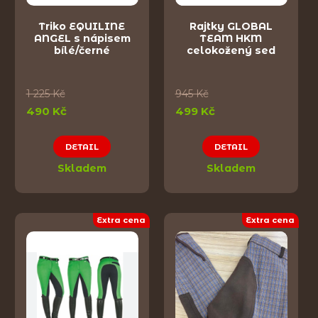
Triko EQUILINE
Rajtky GLOBAL
ANGEL s nápisem
TEAM HKM
bílé/černé
celokožený sed
1 225 Kč
945 Kč
490 Kč
499 Kč
DETAIL
DETAIL
Skladem
Skladem
Extra cena
Extra cena