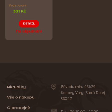
Registrovaní
331 Kč
DETAIL
Na objednání
Aktuality
Závodu míru 461/29
Karlovy Vary (Stará Role)
Vše o nákupu
360 17
O prodejně
Po – Pá 10:00 – 17:00