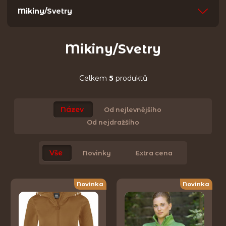
Mikiny/Svetry
Mikiny/Svetry
Celkem
5
produktů
Název
Od nejlevnějšího
Od nejdražšího
Vše
Novinky
Extra cena
Novinka
Novinka