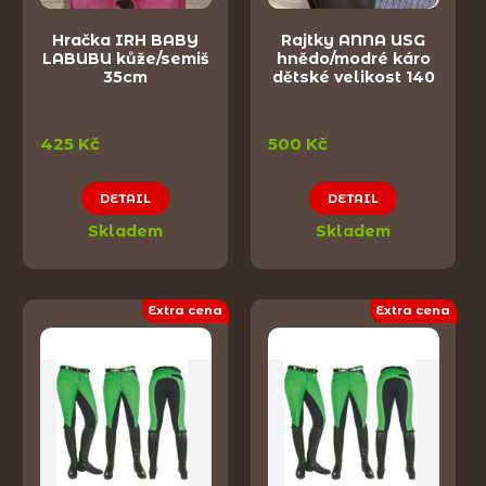
Hračka IRH BABY
Rajtky ANNA USG
LABUBU kůže/semiš
hnědo/modré káro
35cm
dětské velikost 140
425 Kč
500 Kč
DETAIL
DETAIL
Skladem
Skladem
Extra cena
Extra cena