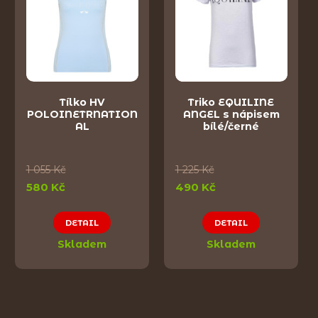
Tílko HV
Triko EQUILINE
POLOINETRNATION
ANGEL s nápisem
AL
bílé/černé
1 055 Kč
1 225 Kč
580 Kč
490 Kč
DETAIL
DETAIL
Skladem
Skladem