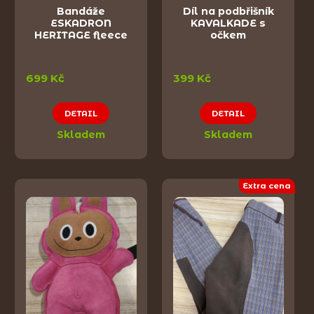
Bandáže
Díl na podbřišník
ESKADRON
KAVALKADE s
HERITAGE fleece
očkem
699 Kč
399 Kč
DETAIL
DETAIL
Skladem
Skladem
Extra cena