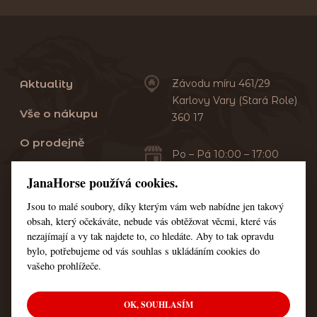
Aktuality
Závodu míru 461/29
Karlovy Vary (Stará Role)
Vše o nákupu
360 17
O prodejně
Po – Pá 10:00 – 17:00
Sobota 10:00 – 13:00
Praní dek
JanaHorse používá cookies.
Servis
Jsou to malé soubory, díky kterým vám web nabídne jen takový
+420 353 549 410
obsah, který očekáváte, nebude vás obtěžovat věcmi, které vás
+420 608 444 378
Kontakt
nezajímají a vy tak najdete to, co hledáte. Aby to tak opravdu
bylo, potřebujeme od vás souhlas s ukládáním cookies do
Nastavení cookies
vašeho prohlížeče.
OK, SOUHLASÍM
© Všechna práva vyhrazena JanaHorse