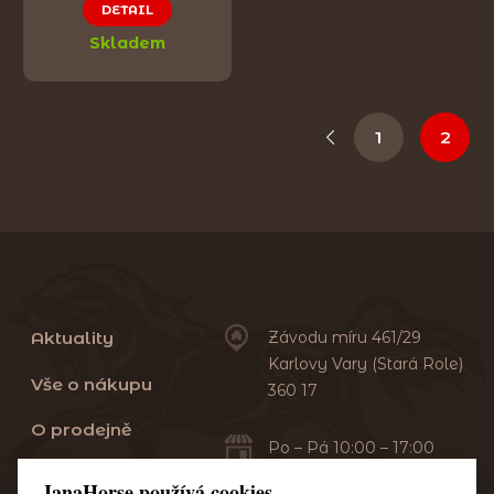
DETAIL
Skladem
1
2
Aktuality
Závodu míru 461/29
Karlovy Vary (Stará Role)
Vše o nákupu
360 17
O prodejně
Po – Pá 10:00 – 17:00
Sobota 10:00 – 13:00
Praní dek
JanaHorse používá cookies.