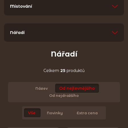
Místování
Nářadí
Nářadí
Celkem
25
produktů
Od nejlevnějšího
Název
Od nejdražšího
Vše
Novinky
Extra cena