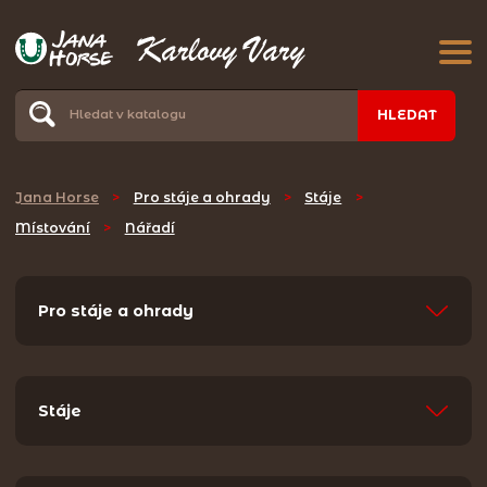
HLEDAT
Jana Horse
>
Pro stáje a ohrady
>
Stáje
>
Místování
>
Nářadí
Pro stáje a ohrady
Stáje