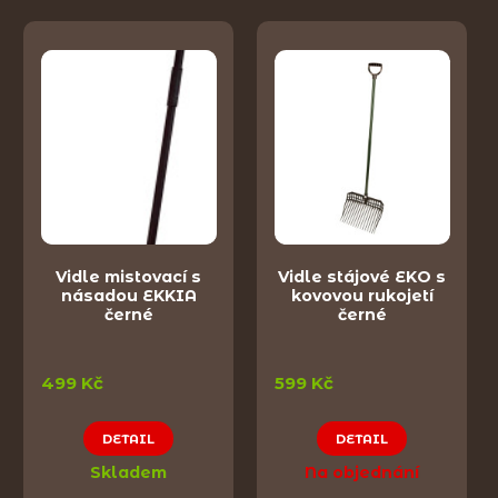
Vidle mistovací s
Vidle stájové EKO s
násadou EKKIA
kovovou rukojetí
černé
černé
499 Kč
599 Kč
DETAIL
DETAIL
Skladem
Na objednání