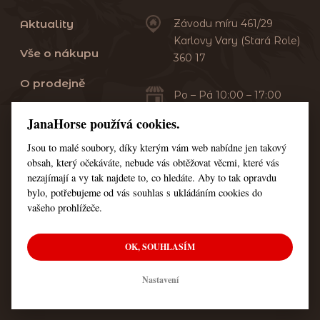
Aktuality
Závodu míru 461/29
Karlovy Vary (Stará Role)
Vše o nákupu
360 17
O prodejně
Po – Pá 10:00 – 17:00
Sobota 10:00 – 13:00
Praní dek
JanaHorse používá cookies.
Servis
Jsou to malé soubory, díky kterým vám web nabídne jen takový
+420 353 549 410
obsah, který očekáváte, nebude vás obtěžovat věcmi, které vás
+420 608 444 378
Kontakt
nezajímají a vy tak najdete to, co hledáte. Aby to tak opravdu
bylo, potřebujeme od vás souhlas s ukládáním cookies do
Nastavení cookies
vašeho prohlížeče.
OK, SOUHLASÍM
© Všechna práva vyhrazena JanaHorse
Nastavení