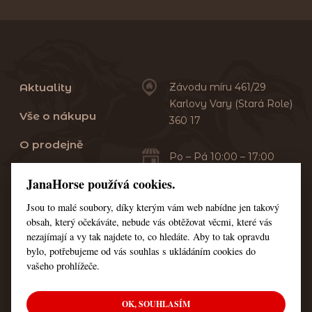
Aktuality
Závodu míru 461/29
Karlovy Vary (Stará Role)
Vše o nákupu
360 17
O prodejně
Po – Pá 10:00 – 17:00
Sobota 10:00 – 13:00
Praní dek
JanaHorse používá cookies.
Servis
Jsou to malé soubory, díky kterým vám web nabídne jen takový
+420 353 549 410
obsah, který očekáváte, nebude vás obtěžovat věcmi, které vás
+420 608 444 378
Kontakt
nezajímají a vy tak najdete to, co hledáte. Aby to tak opravdu
bylo, potřebujeme od vás souhlas s ukládáním cookies do
Nastavení cookies
vašeho prohlížeče.
OK, SOUHLASÍM
© Všechna práva vyhrazena JanaHorse