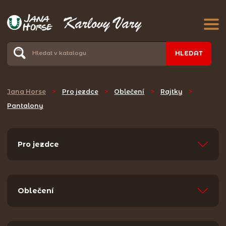
HLEDAT
Jana Horse
>
Pro jezdce
>
Oblečení
>
Rajtky
>
Pantalony
Pro jezdce
Oblečení