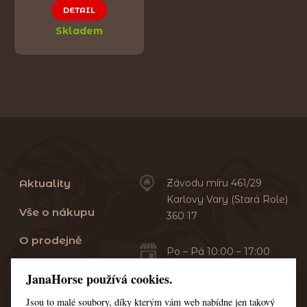
DETAIL
Skladem
Aktuality
Závodu míru 461/29
Karlovy Vary (Stará Role)
Vše o nákupu
360 17
O prodejně
Po – Pá 10:00 – 17:00
Sobota 10:00 – 13:00
Praní dek
JanaHorse používá cookies.
Servis
Jsou to malé soubory, díky kterým vám web nabídne jen takový
+420 353 549 410