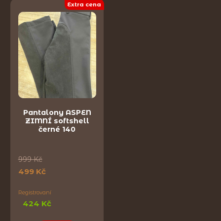
Extra cena
Pantalony ASPEN
ZIMNÍ softshell
černé 140
999 Kč
499 Kč
Registrovaní
424 Kč