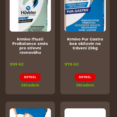
Krmivo Musli
Krmivo Pur Gastro
ProBalance směs
bez obilovin na
pro střevní
trávení 20kg
rovnováhu
999 Kč
976 Kč
DETAIL
DETAIL
Skladem
Skladem