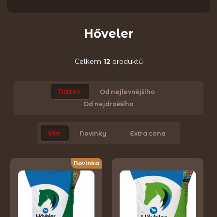
Hőveler
Celkem
12
produktů
Název
Od nejlevnějšího
Od nejdražšího
Vše
Novinky
Extra cena
Novinka