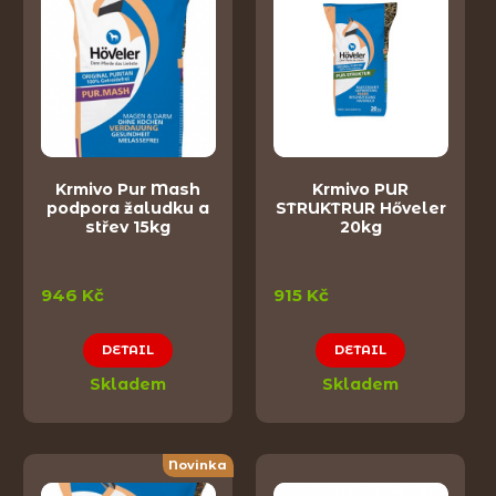
Krmivo Pur Mash
Krmivo PUR
podpora žaludku a
STRUKTRUR Hőveler
střev 15kg
20kg
946 Kč
915 Kč
DETAIL
DETAIL
Skladem
Skladem
Novinka