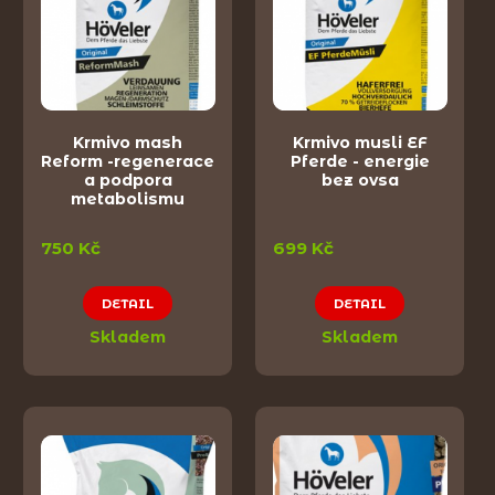
Krmivo mash
Krmivo musli EF
Reform -regenerace
Pferde - energie
a podpora
bez ovsa
metabolismu
750 Kč
699 Kč
DETAIL
DETAIL
Skladem
Skladem