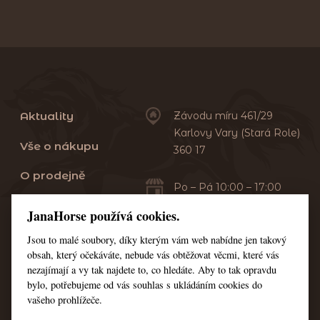
Aktuality
Závodu míru 461/29
Karlovy Vary (Stará Role)
Vše o nákupu
360 17
O prodejně
Po – Pá 10:00 – 17:00
Sobota 10:00 – 13:00
Praní dek
JanaHorse používá cookies.
Servis
Jsou to malé soubory, díky kterým vám web nabídne jen takový
+420 353 549 410
obsah, který očekáváte, nebude vás obtěžovat věcmi, které vás
+420 608 444 378
Kontakt
nezajímají a vy tak najdete to, co hledáte. Aby to tak opravdu
bylo, potřebujeme od vás souhlas s ukládáním cookies do
Nastavení cookies
vašeho prohlížeče.