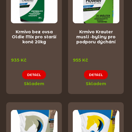
Krmivo bez ovsa
Krmivo Krauter
Oldie Mix pro starší
musli -byliny pro
koně 20kg
podporu dýchání
935 Kč
955 Kč
DETAIL
DETAIL
Skladem
Skladem