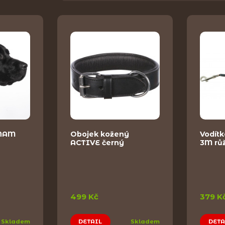
ANAM
Obojek kožený
Vodítk
ACTIVE černý
3M rů
499 Kč
379 K
Skladem
DETAIL
Skladem
DETA