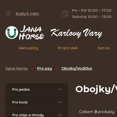
Po – Pá 10:00 – 17:00
Kudy k nám
Sobota 10:00 – 13:00
Aktuality
Praní dek
Servis
Jana Horse
>
Pro psy
>
Obojky/Vodítka
Obojky/
Pro jezdce
Pro koně
Celkem
3
produkty
Pro stáje a ohrady