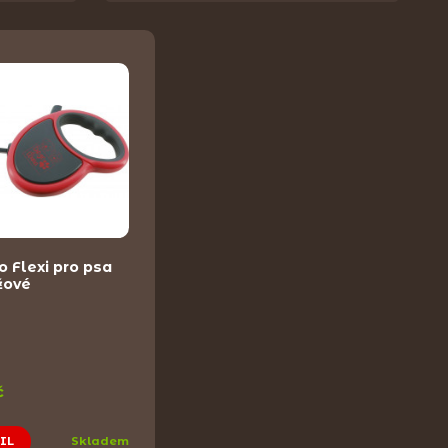
o Flexi pro psa
žové
č
IL
Skladem