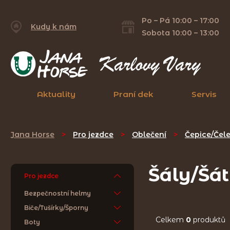
Po – Pá 10:00 – 17:00
Kudy k nám
Sobota 10:00 – 13:00
Aktuality
Praní dek
Servis
Jana Horse
>
Pro jezdce
>
Oblečení
>
Čepice/Čel
Šály/Šá
Pro jezdce
Bezpečnostní helmy
Biče/Tušírky/Šporny
Celkem
0
produktů
Boty