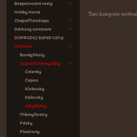
Bezpečnostní vesty
Hobby Horse
Tato kategorie neobsa
Chaps/Minichaps
Dárkový sortiment
DOPRODEJ SUPER CENY
Oblečení
Bundy/Vesty
Čepice/Čelenky/Šály
Čelenky
Čepice
Klobouky
Kšiltovky
Šály/Šátky
Mikiny/Svetry
Pásky
Plastrony