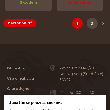
Skladem
Na objednání
1
2
NAČÍST DALŠÍ
Aktuality
Závodu míru 461/29
Karlovy Vary (Stará Role)
Vše o nákupu
360 17
O prodejně
Po – Pá 10:00 – 17:00
Sobota 10:00 – 13:00
Praní dek
JanaHorse používá cookies.
Servis