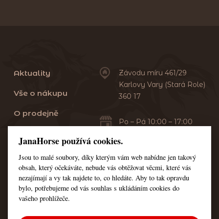
Aktuality
Závodu míru 461/29
Karlovy Vary (Stará Role)
Vše o nákupu
360 17
O prodejně
Po – Pá 10:00 – 17:00
Sobota 10:00 – 13:00
Praní dek
JanaHorse používá cookies.
Servis
Jsou to malé soubory, díky kterým vám web nabídne jen takový
+420 353 549 410
obsah, který očekáváte, nebude vás obtěžovat věcmi, které vás
+420 608 444 378
Kontakt
nezajímají a vy tak najdete to, co hledáte. Aby to tak opravdu
bylo, potřebujeme od vás souhlas s ukládáním cookies do
Nastavení cookies
vašeho prohlížeče.