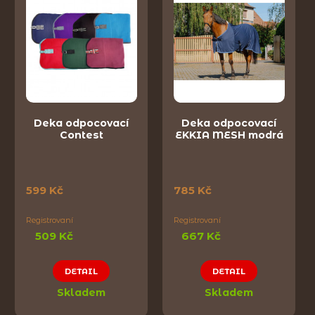
Deka odpocovací
Deka odpocovací
Contest
EKKIA MESH modrá
599 Kč
785 Kč
Registrovaní
Registrovaní
509 Kč
667 Kč
DETAIL
DETAIL
Skladem
Skladem