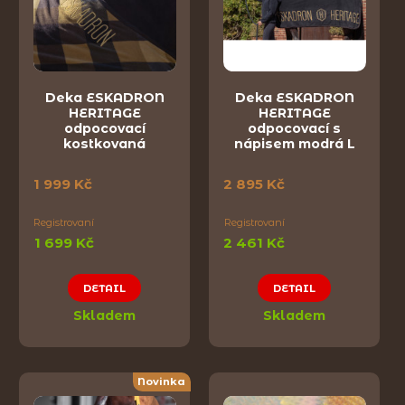
Deka ESKADRON
Deka ESKADRON
HERITAGE
HERITAGE
odpocovací
odpocovací s
kostkovaná
nápisem modrá L
1 999 Kč
2 895 Kč
Registrovaní
Registrovaní
1 699 Kč
2 461 Kč
DETAIL
DETAIL
Skladem
Skladem
Novinka