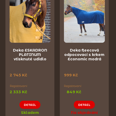
Deka ESKADRON
Deka fleecová
PLATINUM
odpocovací s krkem
vtisknuté udidlo
Economic modrá
2 745 Kč
999 Kč
Registrovaní
Registrovaní
2 333 Kč
849 Kč
DETAIL
DETAIL
Skladem
Na objednání