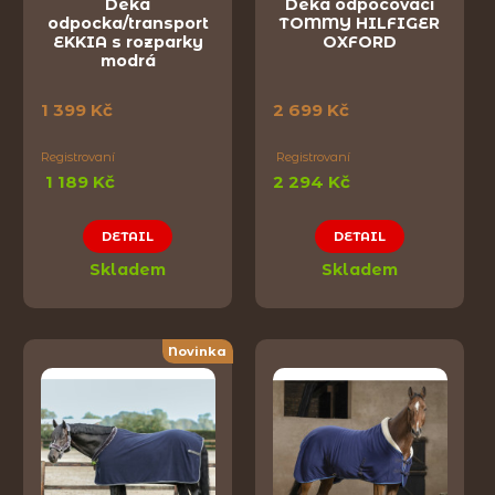
Deka
Deka odpocovací
odpocka/transport
TOMMY HILFIGER
EKKIA s rozparky
OXFORD
modrá
1 399 Kč
2 699 Kč
Registrovaní
Registrovaní
1 189 Kč
2 294 Kč
DETAIL
DETAIL
Skladem
Skladem
Novinka