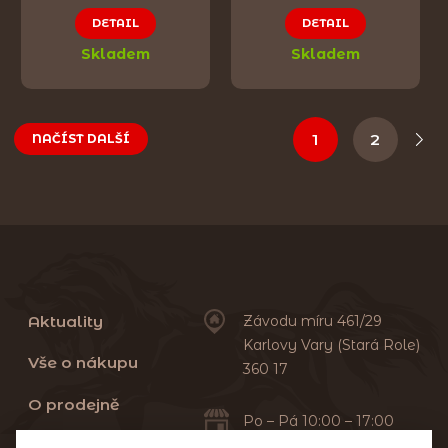
DETAIL
DETAIL
Skladem
Skladem
1
2
NAČÍST DALŠÍ
Aktuality
Závodu míru 461/29
Karlovy Vary (Stará Role)
Vše o nákupu
360 17
O prodejně
Po – Pá 10:00 – 17:00
Sobota 10:00 – 13:00
Praní dek