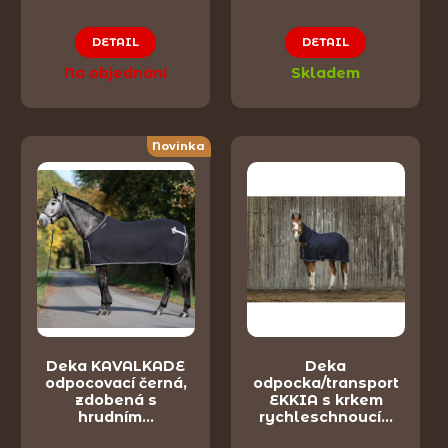
DETAIL
DETAIL
Na objednání
Skladem
Novinka
Deka KAVALKADE
Deka
odpocovací černá,
odpocka/transport
zdobená s
EKKIA s krkem
hrudním…
rychleschnoucí…