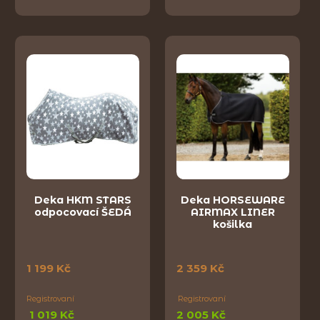
Deka HKM STARS
Deka HORSEWARE
odpocovací ŠEDÁ
AIRMAX LINER
košilka
1 199 Kč
2 359 Kč
Registrovaní
Registrovaní
1 019 Kč
2 005 Kč