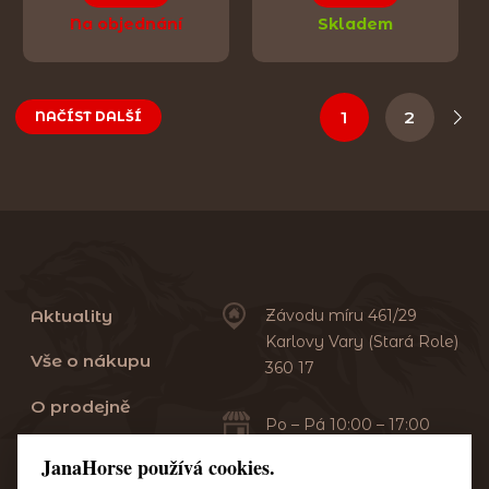
Na objednání
Skladem
1
2
NAČÍST DALŠÍ
Aktuality
Závodu míru 461/29
Karlovy Vary (Stará Role)
Vše o nákupu
360 17
O prodejně
Po – Pá 10:00 – 17:00
Sobota 10:00 – 13:00
Praní dek
JanaHorse používá cookies.