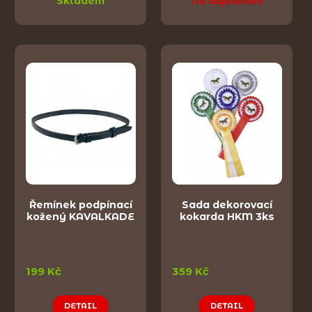
Skladem
Na objednání
Řemínek podpínací
Sada dekorovací
kožený KAVALKADE
kokarda HKM 3ks
199 Kč
359 Kč
DETAIL
DETAIL