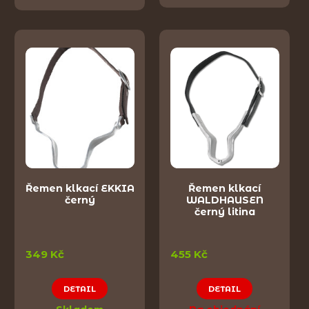
Řemen klkací EKKIA
Řemen klkací
černý
WALDHAUSEN
černý litina
349 Kč
455 Kč
DETAIL
DETAIL