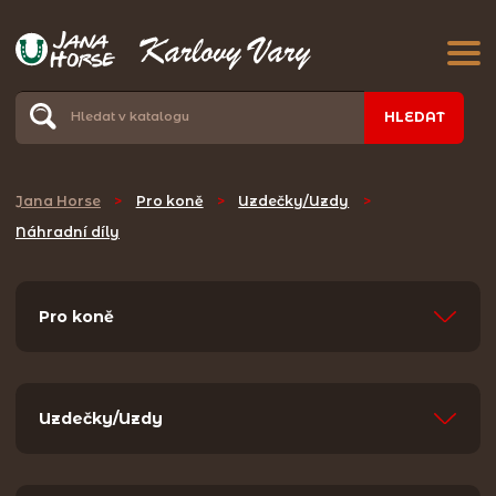
HLEDAT
Jana Horse
>
Pro koně
>
Uzdečky/Uzdy
>
Náhradní díly
Pro koně
Uzdečky/Uzdy