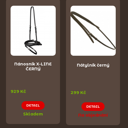
Nánosník X-LINE
Nátylník černý
ČERNÝ
929 Kč
299 Kč
DETAIL
DETAIL
Skladem
Na objednání