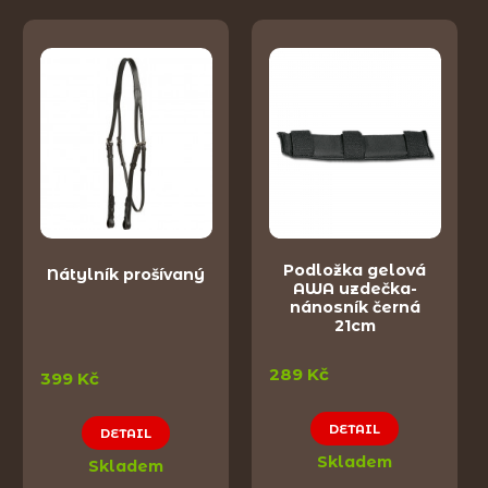
Podložka gelová
Nátylník prošívaný
AWA uzdečka-
nánosník černá
21cm
289 Kč
399 Kč
DETAIL
DETAIL
Skladem
Skladem