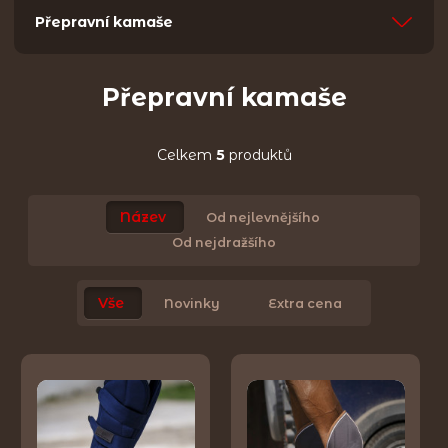
Přepravní kamaše
Přepravní kamaše
Celkem
5
produktů
Název
Od nejlevnějšího
Od nejdražšího
Vše
Novinky
Extra cena