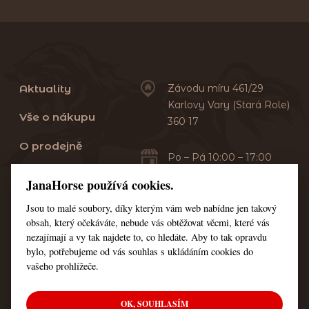
Aktuality
Závodu míru 461/29
Karlovy Vary (Stará Role)
Vše o nákupu
360 17
O prodejně
Po – Pá 10:00 – 17:00
Sobota 10:00 – 13:00
Praní dek
JanaHorse používá cookies.
Servis
Jsou to malé soubory, díky kterým vám web nabídne jen takový
+420 353 549 410
obsah, který očekáváte, nebude vás obtěžovat věcmi, které vás
+420 608 444 378
Kontakt
nezajímají a vy tak najdete to, co hledáte. Aby to tak opravdu
bylo, potřebujeme od vás souhlas s ukládáním cookies do
Nastavení cookies
vašeho prohlížeče.
OK, SOUHLASÍM
© Všechna práva vyhrazena JanaHorse