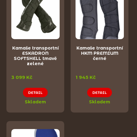
Kamaše transportní
Kamaše transportní
ESKADRON
HKM PREMIUM
SOFTSHELL tmavě
černé
zelené
3 099 Kč
1 945 Kč
DETAIL
DETAIL
Skladem
Skladem