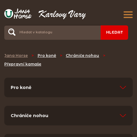
HLEDAT
Jana Horse
>
Pro koně
>
Chrániče nohou
>
Přepravní kamaše
Pro koně
Chrániče nohou