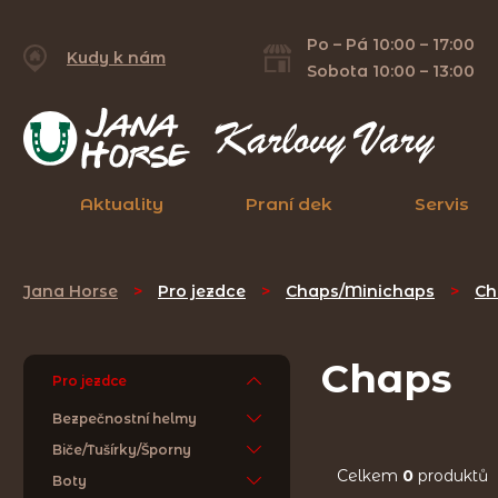
Po – Pá 10:00 – 17:00
Kudy k nám
Sobota 10:00 – 13:00
Aktuality
Praní dek
Servis
Jana Horse
>
Pro jezdce
>
Chaps/Minichaps
>
Ch
Chaps
Pro jezdce
Bezpečnostní helmy
Biče/Tušírky/Šporny
Celkem
0
produktů
Boty