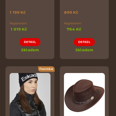
1 199 Kč
899 Kč
Registrovaní
Registrovaní
1 019 Kč
764 Kč
DETAIL
DETAIL
Skladem
Skladem
Novinka