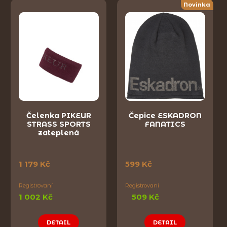
Novinka
Čelenka PIKEUR
Čepice ESKADRON
STRASS SPORTS
FANATICS
zateplená
1 179 Kč
599 Kč
Registrovaní
Registrovaní
1 002 Kč
509 Kč
DETAIL
DETAIL