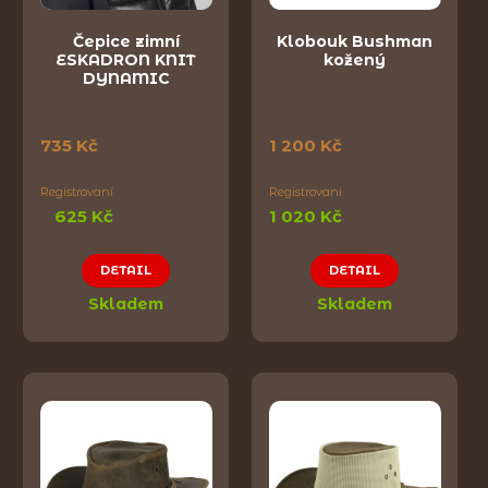
Čepice zimní
Klobouk Bushman
ESKADRON KNIT
kožený
DYNAMIC
735 Kč
1 200 Kč
Registrovaní
Registrovaní
625 Kč
1 020 Kč
DETAIL
DETAIL
Skladem
Skladem