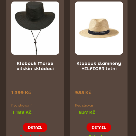
Klobouk Moree
Klobouk slamněný
oilskin skládací
HILFIGER letní
1 399 Kč
985 Kč
Registrovaní
Registrovaní
1 189 Kč
837 Kč
DETAIL
DETAIL