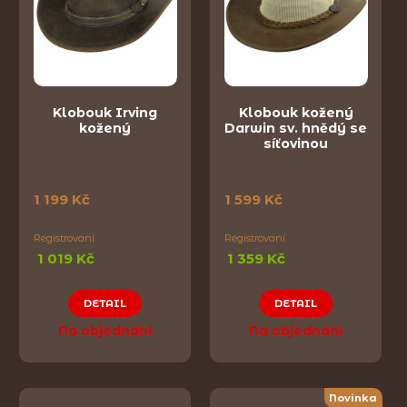
Klobouk Irving
Klobouk kožený
kožený
Darwin sv. hnědý se
síťovinou
1 199 Kč
1 599 Kč
Registrovaní
Registrovaní
1 019 Kč
1 359 Kč
DETAIL
DETAIL
Na objednání
Na objednání
Novinka