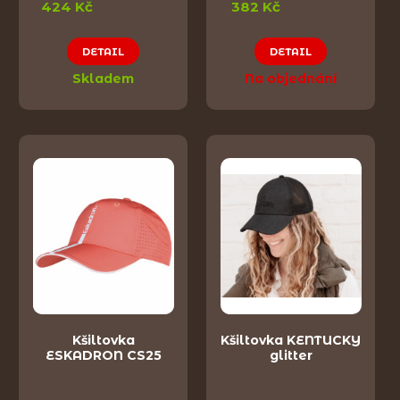
424 Kč
382 Kč
DETAIL
DETAIL
Skladem
Na objednání
Kšiltovka
Kšiltovka KENTUCKY
ESKADRON CS25
glitter