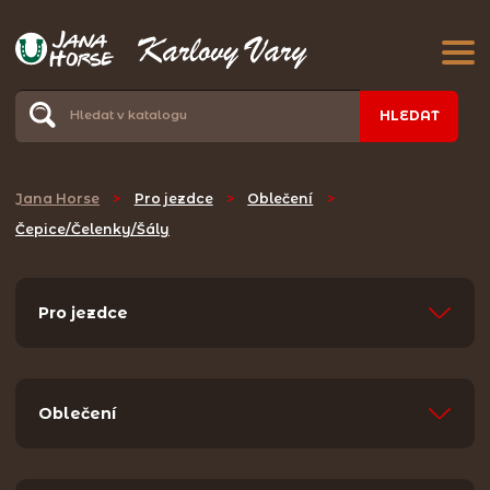
HLEDAT
Jana Horse
>
Pro jezdce
>
Oblečení
>
Čepice/Čelenky/Šály
Pro jezdce
Oblečení