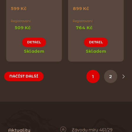
599 Kč
899 Kč
Registrovaní
Registrovaní
509 Kč
764 Kč
DETAIL
DETAIL
Skladem
Skladem
1
2
NAČÍST DALŠÍ
Aktuality
Závodu míru 461/29