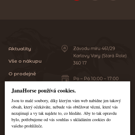
Aktuality
Závodu míru 461/29
Karlovy Vary (Stará Role)
Vše o nákupu
360 17
O prodejně
Po – Pá 10:00 – 17:00
Sobota 10:00 – 13:00
Praní dek
JanaHorse používá cookies.
Servis
Jsou to malé soubory, díky kterým vám web nabídne jen takový
+420 353 549 410
obsah, který očekáváte, nebude vás obtěžovat věcmi, které vás
+420 608 444 378
Kontakt
nezajímají a vy tak najdete to, co hledáte. Aby to tak opravdu
bylo, potřebujeme od vás souhlas s ukládáním cookies do
Nastavení cookies
vašeho prohlížeče.