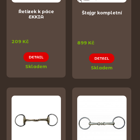
Řetízek k páce
Štajgr kompletní
EKKIA
209 Kč
899 Kč
DETAIL
DETAIL
Skladem
Skladem