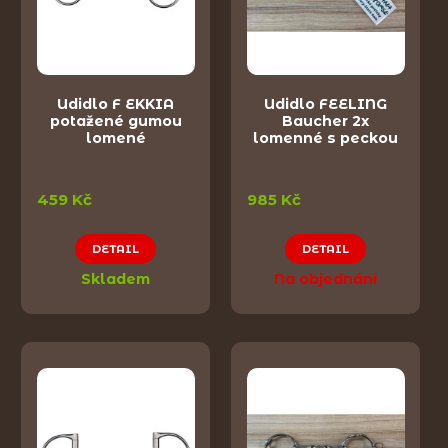
Udidlo F EKKIA
Udidlo FEELING
potažené gumou
Baucher 2x
lomené
lomenné s peckou
459 Kč
985 Kč
DETAIL
DETAIL
Skladem
Na objednání