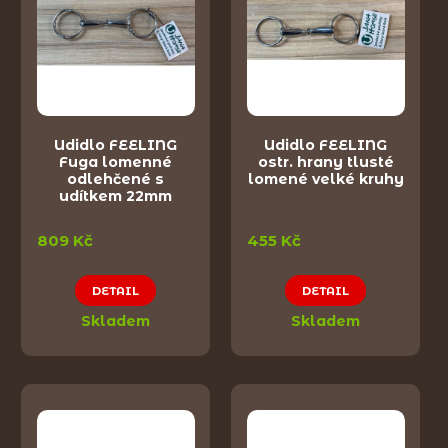
Udidlo FEELING
Udidlo FEELING
Fuga lomenné
ostr. hrany tlusté
odlehčené s
lomené velké kruhy
udítkem 22mm
809 Kč
455 Kč
DETAIL
DETAIL
Skladem
Skladem