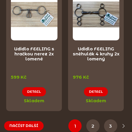
Udidlo FEELING s
Udidlo FEELING
hračkou nerez 2x
sněhulák 4 kruhy 2x
lomené
lomený
599 Kč
976 Kč
DETAIL
DETAIL
Skladem
Skladem
1
2
3
NAČÍST DALŠÍ