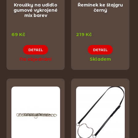
Kroužky na udidlo
Řemínek ke štajgru
gumové vykrojené
černý
mix barev
69 Kč
219 Kč
DETAIL
DETAIL
Na objednání
Skladem