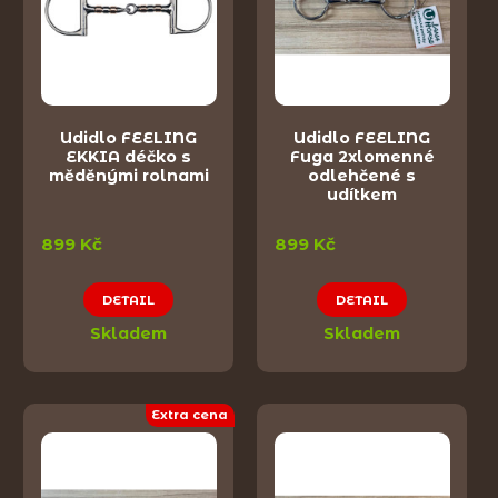
Udidlo FEELING
Udidlo FEELING
EKKIA déčko s
Fuga 2xlomenné
měděnými rolnami
odlehčené s
udítkem
899 Kč
899 Kč
DETAIL
DETAIL
Skladem
Skladem
Extra cena