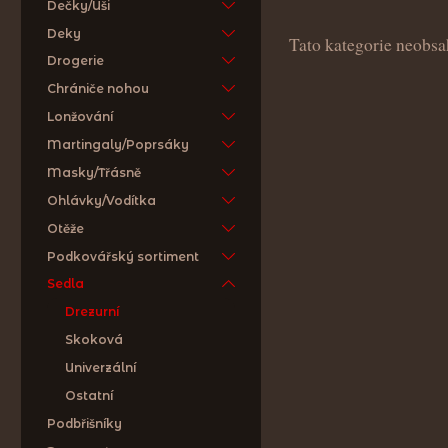
Dečky/Uši
Deky
Tato kategorie neobsa
Drogerie
Chrániče nohou
Lonžování
Martingaly/Poprsáky
Masky/Třásně
Ohlávky/Vodítka
Otěže
Podkovářský sortiment
Sedla
Drezurní
Skoková
Univerzální
Ostatní
Podbřišníky