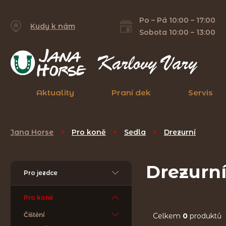
Po – Pá 10:00 – 17:00
Kudy k nám
Sobota 10:00 – 13:00
Aktuality
Praní dek
Servis
Jana Horse
>
Pro koně
>
Sedla
>
Drezurní
Drezurn
Pro jezdce
Pro koně
Čištění
Celkem
0
produktů