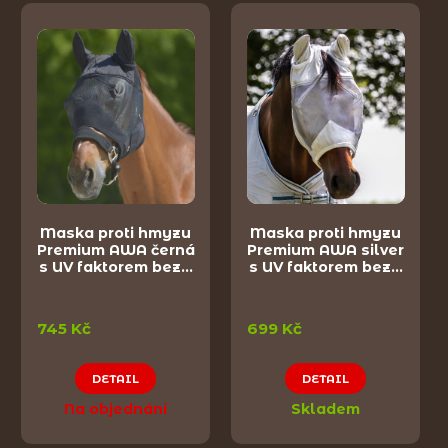
Maska proti hmyzu
Maska proti hmyzu
Premium AWA černá
Premium AWA silver
s UV faktorem bez…
s UV faktorem bez…
745 Kč
699 Kč
DETAIL
DETAIL
Na objednání
Skladem