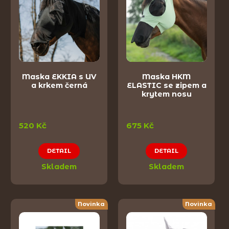
Maska EKKIA s UV
Maska HKM
a krkem černá
ELASTIC se zipem a
krytem nosu
520 Kč
675 Kč
DETAIL
DETAIL
Skladem
Skladem
Novinka
Novinka