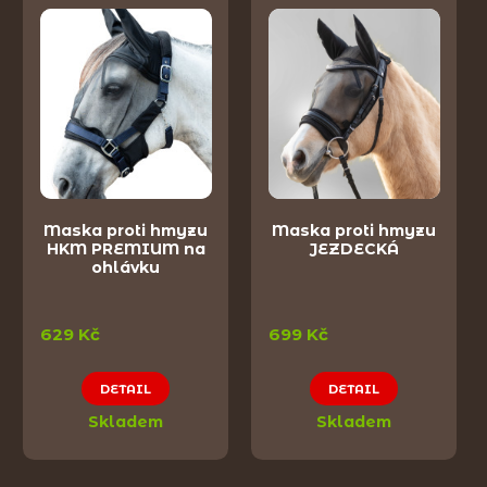
Maska proti hmyzu
Maska proti hmyzu
HKM PREMIUM na
JEZDECKÁ
ohlávku
629 Kč
699 Kč
DETAIL
DETAIL
Skladem
Skladem