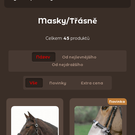
Masky/Třásně
Celkem
45
produktů
Název
Od nejlevnějšího
Od nejdražšího
Vše
Novinky
Extra cena
Novinka