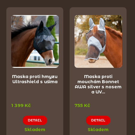
Maska proti hmyzu
Maska proti
Ultrashield s ušima
mouchám Bonnet
AWA silver s nosem
a UV…
1 399 Kč
755 Kč
DETAIL
DETAIL
Skladem
Skladem