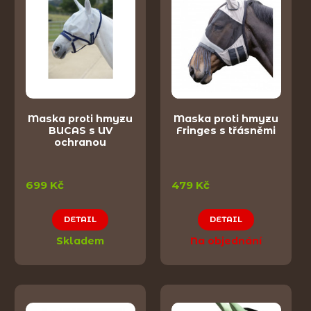
Maska proti hmyzu
Maska proti hmyzu
BUCAS s UV
Fringes s třásněmi
ochranou
699 Kč
479 Kč
DETAIL
DETAIL
Skladem
Na objednání