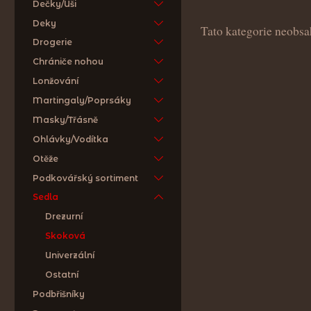
Dečky/Uši
Deky
Tato kategorie neobsa
Drogerie
Chrániče nohou
Lonžování
Martingaly/Poprsáky
Masky/Třásně
Ohlávky/Vodítka
Otěže
Podkovářský sortiment
Sedla
Drezurní
Skoková
Univerzální
Ostatní
Podbřišníky