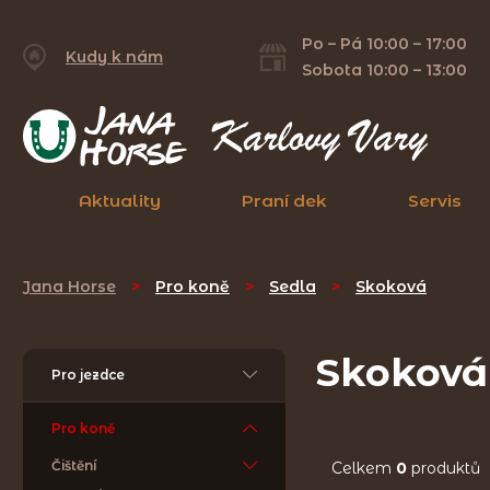
Po – Pá 10:00 – 17:00
Kudy k nám
Sobota 10:00 – 13:00
Aktuality
Praní dek
Servis
Jana Horse
>
Pro koně
>
Sedla
>
Skoková
Skoková
Pro jezdce
Pro koně
Čištění
Celkem
0
produktů