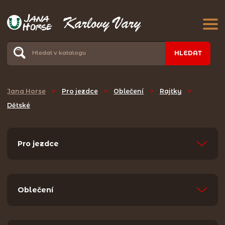
HLEDAT
Jana Horse
>
Pro jezdce
>
Oblečení
>
Rajtky
>
Dětské
Pro jezdce
Oblečení