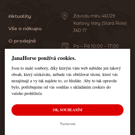
Aktuality
Závodu míru 461/29
Karlovy Vary (Stará Role)
Vše o nákupu
360 17
O prodejně
Po – Pá 10:00 – 17:00
Sobota 10:00 – 13:00
Praní dek
JanaHorse používá cookies.
Servis
Jsou to malé soubory, díky kterým vám web nabídne jen takový
+420 353 549 410
obsah, který očekáváte, nebude vás obtěžovat věcmi, které vás
+420 608 444 378
Kontakt
nezajímají a vy tak najdete to, co hledáte. Aby to tak opravdu
bylo, potřebujeme od vás souhlas s ukládáním cookies do
Nastavení cookies
vašeho prohlížeče.
OK, SOUHLASÍM
© Všechna práva vyhrazena JanaHorse
Nastavení