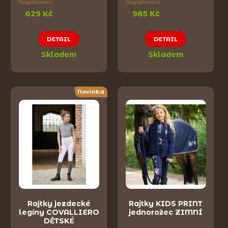
Registrovaní
Registrovaní
629 Kč
985 Kč
DETAIL
DETAIL
Skladem
Skladem
Novinka
Rajtky jezdecké
Rajtky KIDS PRINT
legíny COVALLIERO
jednorožec ZIMNÍ
DĚTSKÉ