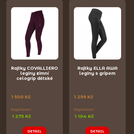
Rajtky COVALLIERO
Rajtky ELLA AWA
legíny zimní
legíny s gripem
celogrip dětské
1 500 Kč
1 299 Kč
Registrovaní
Registrovaní
1 275 Kč
1 104 Kč
DETAIL
DETAIL