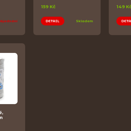
159 Kč
149 K
objednání
DETAIL
Skladem
DETA
é,
m