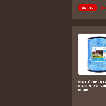
DETAIL
Na 
VODIČ lanko 
MODRÉ 3x0,2
800m