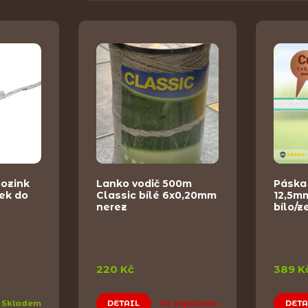
pozink
Lanko vodič 500m
Páska
nek do
Classic bílé 6x0,20mm
12,5m
nerez
bílo/z
220 Kč
389 K
Skladem
DETAIL
Na objednání
DETA