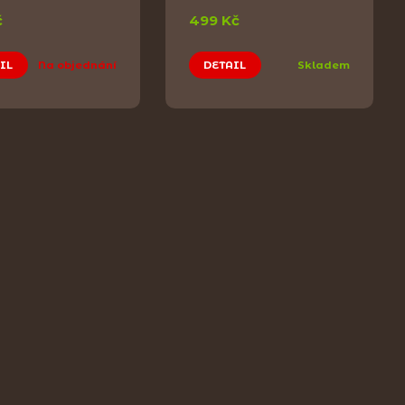
č
499 Kč
IL
Na objednání
DETAIL
Skladem