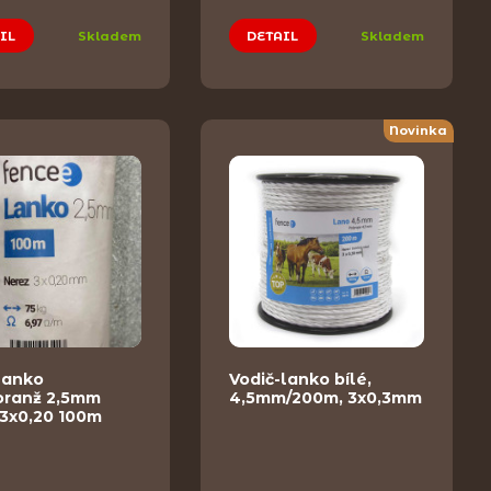
IL
Skladem
DETAIL
Skladem
Novinka
lanko
Vodič-lanko bílé,
/oranž 2,5mm
4,5mm/200m, 3x0,3mm
 3x0,20 100m