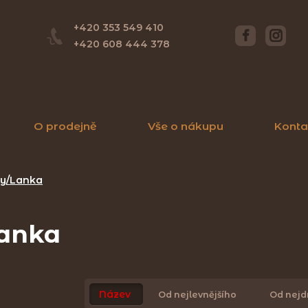
+420 353 549 410
+420 608 444 378
O prodejně
Vše o nákupu
Konta
y/Lanka
anka
Název
Od nejlevnějšího
Od nejd