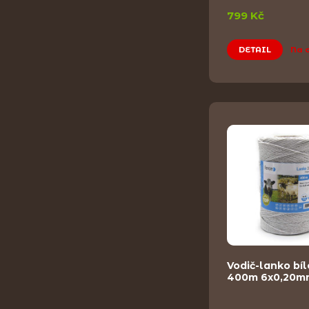
799 Kč
DETAIL
Na 
Vodič-lanko bíl
400m 6x0,20m