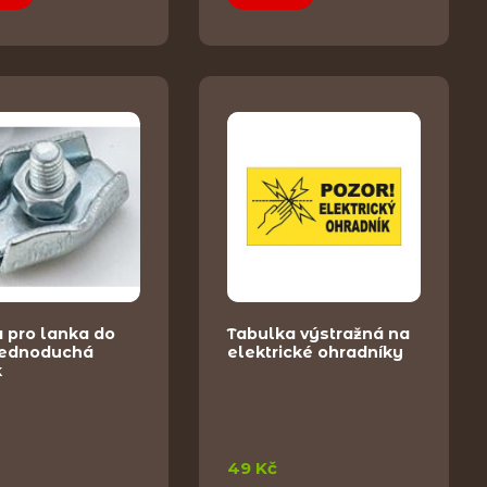
 pro lanka do
Tabulka výstražná na
ednoduchá
elektrické ohradníky
k
49 Kč