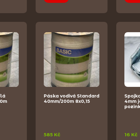
ílá
Páska vodivá Standard
Spojka
00m
40mm/200m 8x0,15
4mm j
pozin
585 Kč
16 Kč