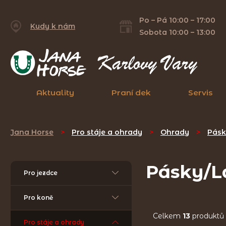
Po – Pá 10:00 – 17:00
Kudy k nám
Sobota 10:00 – 13:00
Aktuality
Praní dek
Servis
Jana Horse
>
Pro stáje a ohrady
>
Ohrady
>
Pásk
Pásky/L
Pro jezdce
Pro koně
Celkem
13
produktů
Pro stáje a ohrady