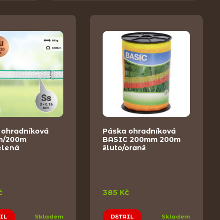
 ohradníková
Páska ohradníková
m/200m
BASIC 200mm 200m
elená
žluto/oranž
č
385 Kč
IL
Skladem
DETAIL
Skladem