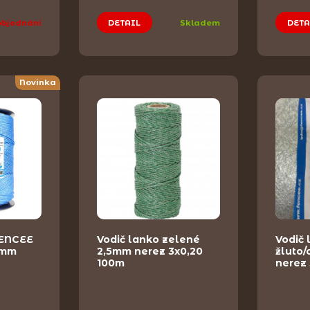
objednání
DETAIL
Skladem
DETA
Novinka
FENCEE
Vodič lanko zelené
Vodič 
0mm
2,5mm nerez 3x0,20
žluto
100m
nerez