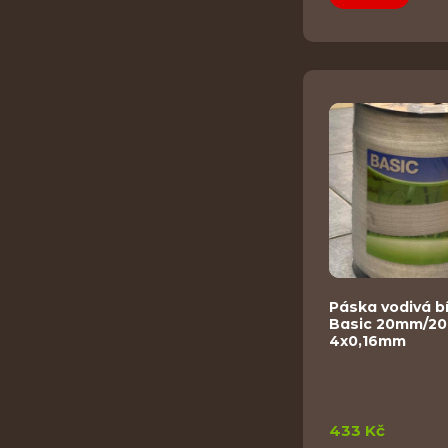
Páska vodivá b
Basic 20mm/2
4x0,16mm
433 Kč