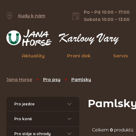
Po – Pá 10:00 – 17:00
Kudy k nám
Sobota 10:00 – 13:00
Aktuality
Praní dek
Servis
Jana Horse
>
Pro psy
>
Pamlsky
Pamlsk
Pro jezdce
Pro koně
Celkem
0
produktů
Pro stáje a ohrady