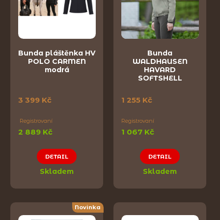
Bunda pláštěnka HV
Bunda
POLO CARMEN
WALDHAUSEN
modrá
HAVARD
SOFTSHELL
3 399 Kč
1 255 Kč
Registrovaní
Registrovaní
2 889 Kč
1 067 Kč
DETAIL
DETAIL
Skladem
Skladem
Novinka