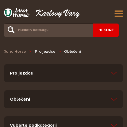
HLEDAT
Jana Horse
>
Pro jezdce
>
Oblečení
Pro jezdce
Oblečení
Vyberte podkategorii