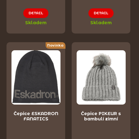
DETAIL
DETAIL
Skladem
Skladem
Novinka
Čepice ESKADRON
Čepice PIKEUR s
FANATICS
bambulí zimní