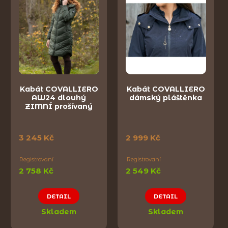
Kabát COVALLIERO
Kabát COVALLIERO
AW24 dlouhý
dámský pláštěnka
ZIMNÍ prošívaný
3 245 Kč
2 999 Kč
Registrovaní
Registrovaní
2 758 Kč
2 549 Kč
DETAIL
DETAIL
Skladem
Skladem