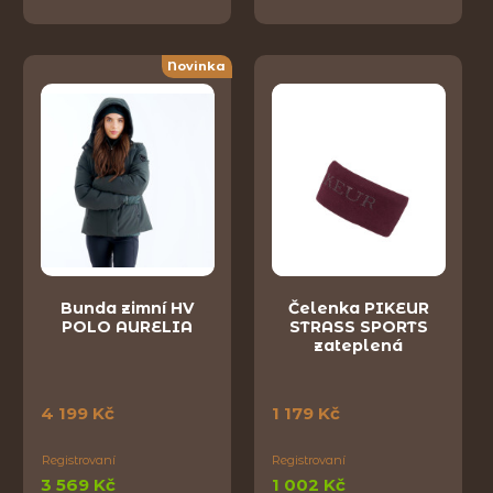
Novinka
Bunda zimní HV
Čelenka PIKEUR
POLO AURELIA
STRASS SPORTS
zateplená
4 199 Kč
1 179 Kč
Registrovaní
Registrovaní
3 569 Kč
1 002 Kč