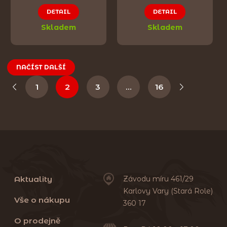
DETAIL
DETAIL
Skladem
Skladem
NAČÍST DALŠÍ
1
2
3
…
16
Aktuality
Závodu míru 461/29
Karlovy Vary (Stará Role)
Vše o nákupu
360 17
O prodejně